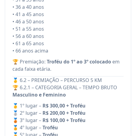
• 36 a 40 anos
• 41 a 45 anos
• 46 a 50 anos
• 51 a 55 anos
• 56 a 60 anos
• 61 a 65 anos
• 66 anos acima
🏆 Premiação:
Troféu do 1º ao 3º colocado
em
cada faixa etária.
🥇 6.2 – PREMIAÇÃO – PERCURSO 5 KM
🏆 6.2.1 – CATEGORIA GERAL – TEMPO BRUTO
Masculino e Feminino
🥇 1º lugar –
R$ 300,00 + Troféu
🥈 2º lugar –
R$ 200,00 + Troféu
🥉 3º lugar –
R$ 100,00 + Troféu
🏅 4º lugar –
Troféu
🏅 5º lugar –
Troféu