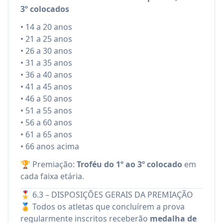
3º colocados
• 14 a 20 anos
• 21 a 25 anos
• 26 a 30 anos
• 31 a 35 anos
• 36 a 40 anos
• 41 a 45 anos
• 46 a 50 anos
• 51 a 55 anos
• 56 a 60 anos
• 61 a 65 anos
• 66 anos acima
🏆 Premiação:
Troféu do 1º ao 3º colocado
em
cada faixa etária.
🎖️ 6.3 – DISPOSIÇÕES GERAIS DA PREMIAÇÃO
🏅 Todos os atletas que concluírem a prova
regularmente inscritos receberão
medalha de