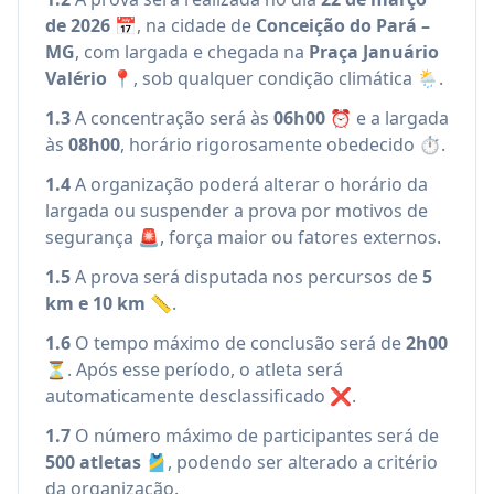
de 2026
📅, na cidade de
Conceição do Pará –
MG
, com largada e chegada na
Praça Januário
Valério
📍, sob qualquer condição climática 🌦️.
1.3
A concentração será às
06h00
⏰ e a largada
às
08h00
, horário rigorosamente obedecido ⏱️.
1.4
A organização poderá alterar o horário da
largada ou suspender a prova por motivos de
segurança 🚨, força maior ou fatores externos.
1.5
A prova será disputada nos percursos de
5
km e 10 km
📏.
1.6
O tempo máximo de conclusão será de
2h00
⏳. Após esse período, o atleta será
automaticamente desclassificado ❌.
1.7
O número máximo de participantes será de
500 atletas
🎽, podendo ser alterado a critério
da organização.