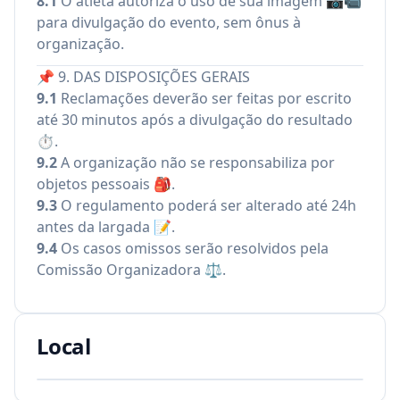
8.1
O atleta autoriza o uso de sua imagem 📷📹
para divulgação do evento, sem ônus à
organização.
📌 9. DAS DISPOSIÇÕES GERAIS
9.1
Reclamações deverão ser feitas por escrito
até 30 minutos após a divulgação do resultado
⏱️.
9.2
A organização não se responsabiliza por
objetos pessoais 🎒.
9.3
O regulamento poderá ser alterado até 24h
antes da largada 📝.
9.4
Os casos omissos serão resolvidos pela
Comissão Organizadora ⚖️.
Local