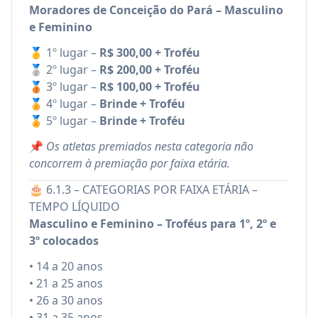
Moradores de Conceição do Pará – Masculino
e Feminino
🥇 1º lugar –
R$ 300,00 + Troféu
🥈 2º lugar –
R$ 200,00 + Troféu
🥉 3º lugar –
R$ 100,00 + Troféu
🏅 4º lugar –
Brinde + Troféu
🏅 5º lugar –
Brinde + Troféu
📌
Os atletas premiados nesta categoria não
concorrem à premiação por faixa etária.
🎂 6.1.3 – CATEGORIAS POR FAIXA ETÁRIA –
TEMPO LÍQUIDO
Masculino e Feminino – Troféus para 1º, 2º e
3º colocados
• 14 a 20 anos
• 21 a 25 anos
• 26 a 30 anos
• 31 a 35 anos