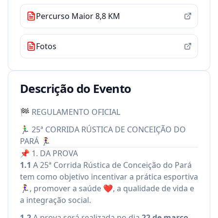
Percurso Maior 8,8 KM
Fotos
Descrição do Evento
🏁 REGULAMENTO OFICIAL
🏃‍♂️ 25ª CORRIDA RÚSTICA DE CONCEIÇÃO DO
PARÁ 🏃‍♀️
📌 1. DA PROVA
1.1
A 25ª Corrida Rústica de Conceição do Pará
tem como objetivo incentivar a prática esportiva
🏃‍♀️, promover a saúde ❤️, a qualidade de vida e
a integração social.
1.2
A prova será realizada no dia
22 de março